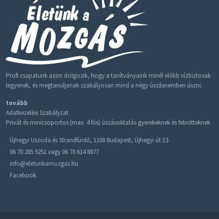
Profi csapatunk azon dolgozik, hogy a tanítványaink minél előbb vízbiztosak
legyenek, és megtanuljanak szabályosan mind a négy úszásnemben úszni.
tovább
Adatkezelési Szabályzat
Privát és minicsoportos (max. 4 fős) úszásoktatás gyerekeknek és felnőtteknek
Újhegyi Uszoda és Strandfürdő, 1108 Budapest, Újhegyi út 13.
06 70 285 9251
vagy
06 70 614 8877
info@eletunkamozgas.hu
Facebook