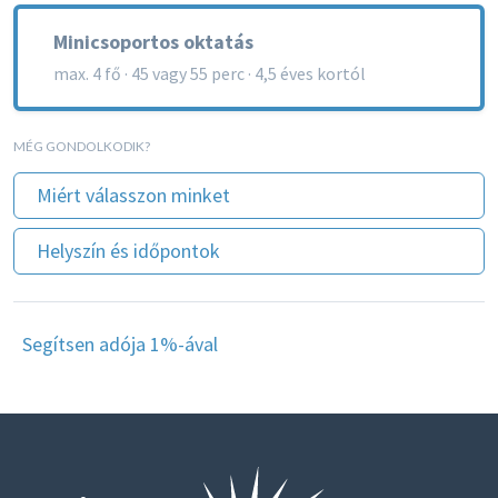
Minicsoportos oktatás
max. 4 fő · 45 vagy 55 perc · 4,5 éves kortól
MÉG GONDOLKODIK?
Miért válasszon minket
Helyszín és időpontok
Segítsen adója 1%-ával