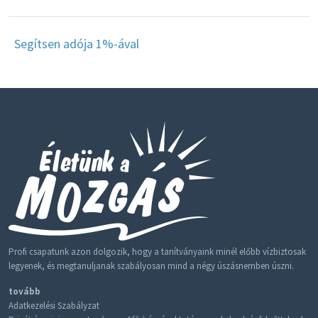
Segítsen adója 1%-ával
Profi csapatunk azon dolgozik, hogy a tanítványaink minél előbb vízbiztosak
legyenek, és megtanuljanak szabályosan mind a négy úszásnemben úszni.
tovább
Adatkezelési Szabályzat