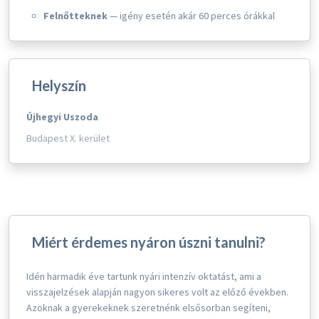
Felnőtteknek
— igény esetén akár 60 perces órákkal
Helyszín
Újhegyi Uszoda
Budapest X. kerület
Miért érdemes nyáron úszni tanulni?
Idén harmadik éve tartunk nyári intenzív oktatást, ami a
visszajelzések alapján nagyon sikeres volt az előző években.
Azoknak a gyerekeknek szeretnénk elsősorban segíteni,