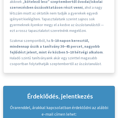
akiknek
„kötelező lesz” szeptembertől óvodai/iskolai
szervezésben úszásoktatáson részt venni
, ahol a nagy
létszám miatt az oktatók nem tudják a gyerekek egyedi
igényeit kielégíteni. Tapasztalatunk szerint sajnos sok
gyermeknek ilyenkor megy el a kedve az úszástanulástól —
ezt a rossz tapasztalatot szeretnénk megelőzni.
Szakmai szempontból, ha
5–10 napon keresztül,
mindennap úszik a tanítvány 30–45 percet, nagyobb
fejlődést jelent, mint év közben 5–10 hétvégi alkalom
.
Haladó szintű tanítványaink akár egy szinttel magasabb
csoportban folytathatják szeptembertől az úszástanulást.
Érdeklődés, jelentkezés
Órarenddel, árakkal kapcsolatban érdeklődni az alábbi
e-mail címen lehet: