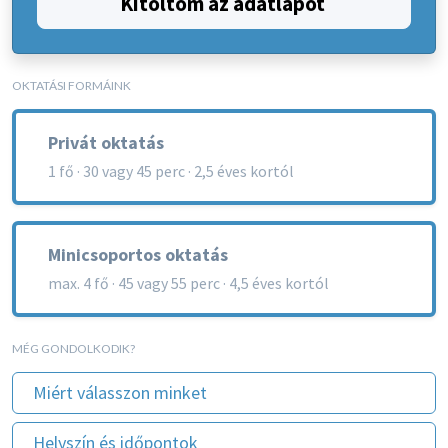
Kitöltöm az adatlapot
OKTATÁSI FORMÁINK
Privát oktatás
1 fő · 30 vagy 45 perc · 2,5 éves kortól
Minicsoportos oktatás
max. 4 fő · 45 vagy 55 perc · 4,5 éves kortól
MÉG GONDOLKODIK?
Miért válasszon minket
Helyszín és időpontok