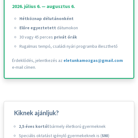
2026. július 6. — augusztus 6.
Hétköznap délutánonként
Előre egyeztetett
dátumokon
30 vagy 45 perces
privát órák
Rugalmas tempó, családi nyári programba illeszthető
Érdeklődés, jelentkezés az
eletunkamozgas@gmail.com
e-mail címen.
Kiknek ajánljuk?
2,5 éves kortól
bármely életkorú gyermeknek
Speciális oktatást igénylő gyermekeknek is (
SNI
)